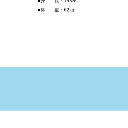
■身 長：163㎝
■体 重：62kg