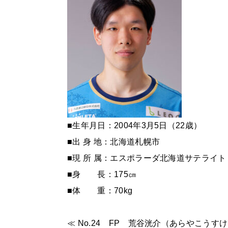
■生年月日：2004年3月5日（22歳）
■出 身 地：北海道札幌市
■現 所 属：エスポラーダ北海道サテライト
■身 長：175㎝
■体 重：70kg
≪ No.24 FP 荒谷洸介（あらやこうす