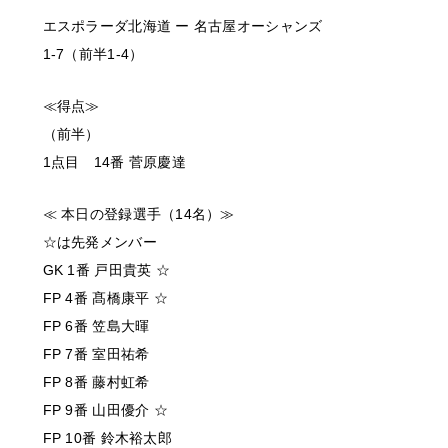
エスポラーダ北海道 ー 名古屋オーシャンズ
1-7（前半1-4）
≪得点≫
（前半）
1点目 14番 菅原慶達
≪ 本日の登録選手（14名）≫
☆は先発メンバー
GK 1番 戸田貴英 ☆
FP 4番 髙橋康平 ☆
FP 6番 笠島大暉
FP 7番 室田祐希
FP 8番 藤村虹希
FP 9番 山田優介 ☆
FP 10番 鈴木裕太郎